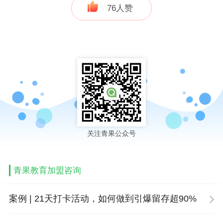
来，一口气把它看完，文章讲了“教育培训机构未来十年的
76
人赞
发展趋势”、“提分能力--培训机构核心的核心”等等。特别是
毛老师讲到的“归纳总结课和错题本”在招生、教学等方面的
作用时，使我眼前一亮，青果不是恰恰解决了我这么些天
的困惑吗?于是我当即就拨打了招商经理侯老师的电话。在
和侯老师约好时间后，我就和另外一个老师一同到了北京
总部，并于当天就加盟了青果。
关注青果公众号
再后来选址、装修、宣传、注册各个方面，青果一直
实行跟踪式服务，使我在前期少走了许多的弯路。总部领
青果教育加盟咨询
导对我们校区也将给予了大力的关注与支持。运营总监于
案例 | 21天打卡活动，如何做到引爆留存超90%
天男老师当发现我们在前期和运营经理对接有问题时，为
了不影响学校进度，毅然给我们调换了运营经理。在运营