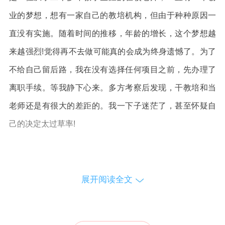
业的梦想，想有一家自己的教培机构，但由于种种原因一
直没有实施。随着时间的推移，年龄的增长，这个梦想越
来越强烈!觉得再不去做可能真的会成为终身遗憾了。为了
不给自己留后路，我在没有选择任何项目之前，先办理了
离职手续。等我静下心来。多方考察后发现，干教培和当
老师还是有很大的差距的。我一下子迷茫了，甚至怀疑自
己的决定太过草率!
说起这次加盟青果也算是机缘巧合。一天午后，我慵
懒地躺在阳台的沙发上，顺手翻看着手机，整个人处在困
展开阅读全文
顿、迷茫、无助的状态。这时毛老师的一篇文章《辅导班
加盟，这几句忠言你一定要听》吸引了我。我连忙坐起